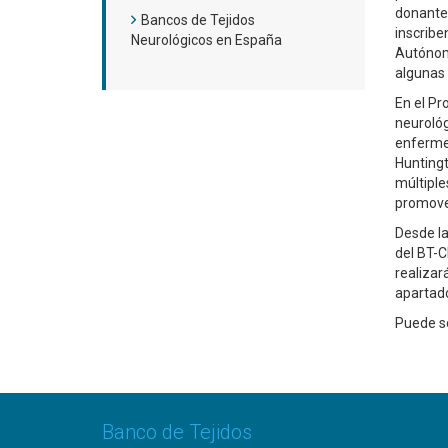
donantes
Bancos de Tejidos
inscrib
Neurológicos en España
Autónoma
algunas 
En el P
neuroló
enfermed
Huntingt
múltiple
promover
Desde la
del BT-C
realizar
apartado
Puede so
Banco de Tejidos