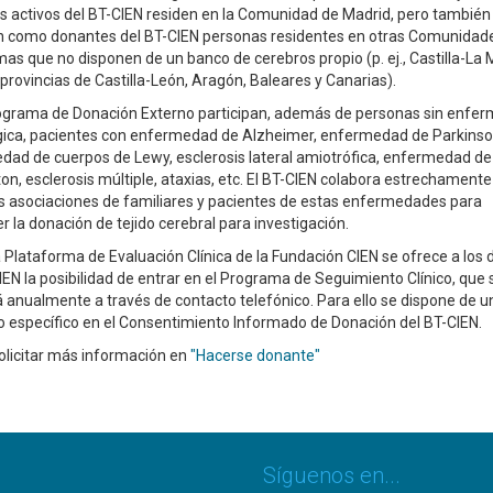
 activos del BT-CIEN residen en la Comunidad de Madrid, pero también
en como donantes del BT-CIEN personas residentes en otras Comunidad
s que no disponen de un banco de cerebros propio (p. ej., Castilla-La
provincias de Castilla-León, Aragón, Baleares y Canarias).
rograma de Donación Externo participan, además de personas sin enfe
gica, pacientes con enfermedad de Alzheimer, enfermedad de Parkinso
ad de cuerpos de Lewy, esclerosis lateral amiotrófica, enfermedad de
on, esclerosis múltiple, ataxias, etc. El BT-CIEN colabora estrechamente
s asociaciones de familiares y pacientes de estas enfermedades para
 la donación de tejido cerebral para investigación.
 Plataforma de Evaluación Clínica de la Fundación CIEN se ofrece a los
IEN la posibilidad de entrar en el Programa de Seguimiento Clínico, que 
á anualmente a través de contacto telefónico. Para ello se dispone de u
 específico en el Consentimiento Informado de Donación del BT-CIEN.
licitar más información en
"Hacerse donante"
Síguenos en...