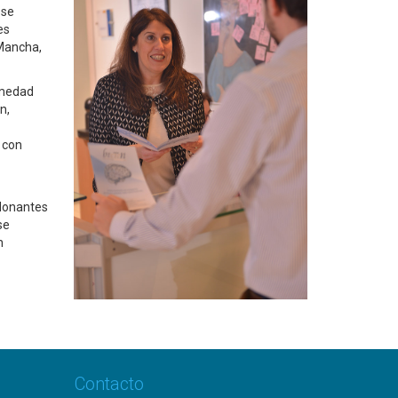
 se
es
 Mancha,
rmedad
n,
 con
 donantes
se
n
Contacto